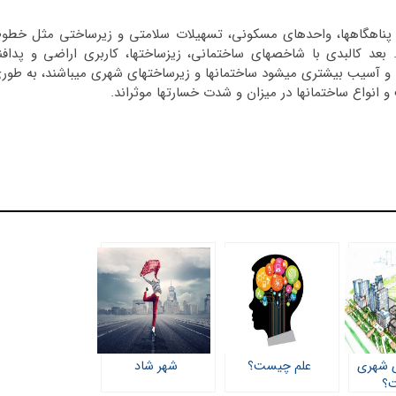
ر پناهگاه­ها، واحدهای مسکونی، تسهیلات سلامتی و زیرساختی مثل خطو
د. بعد کالبدی با شاخص­های ساختمانی، زیزساخت­ها، کاربری اراضی و پدافن
و آسیب بیشتری می­شود ساختمان­ها و زیرساخت­های شهری می­باشند، به طور
و انواع ساختمان­ها در میزان و شدت خسارت­ها موثراند.
ی شهری
علم چیست؟
شهر شاد
؟