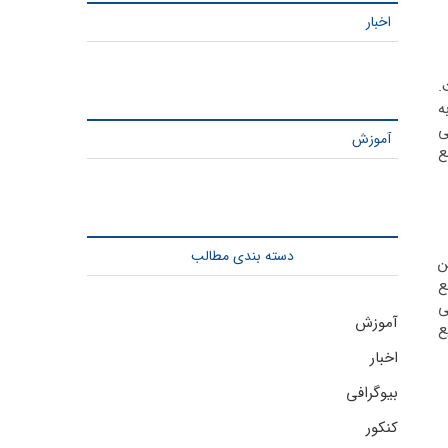
اخبار
.
 اصطلاح در اوایل قرن 17 از ریشه لاتین «resilio» به
عی
آموزش
ع
دسته بندی مطالب
ن
ع
ی
آموزش
یع
اخبار
بیوگرافی
کنکور