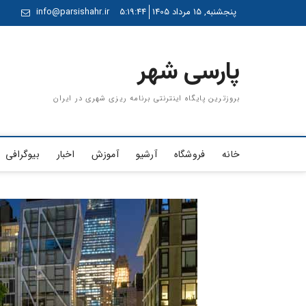
Ski
پنجشنبه, 15 مرداد 1405
5:19:45
info@parsishahr.ir
t
conten
پارسی شهر
بروزترین پایگاه اینترنتی برنامه ریزی شهری در ایران
خانه
فروشگاه
آرشیو
آموزش
اخبار
بیوگرافی