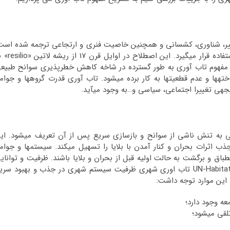
تغییر، شناوری، کشسانی و همچنین خاصیت فنری و ارتجاعی ترجمه شده است
واژه تاب آوری اغلب به مفهوم «بازگشت به گذشته» مورد استفاده قرار می­گیرد. این
عنی «جهش به عقب» وارد زبان انگلیسی شد. در دهه 2000 مفهوم تاب آوری به طور گسترده در شاخه کاهش خطرپذیری سوانح طبی
خته­ها و عدم قطعیت­ها به کار برده می­شود. تاب آوری قدرت گروه­ها و جوام
جه­ی تغییرا اجتماعی، سیاسی و…به وجود می­آید.
 به تنش ناشی از سوانح و بازسازی سریع پس از آن تعریف می­شود. ای
 اثرات بحران و کنار آمدن با بلایا را تسهیل می­کند. سیستم­ها و جوام
طباق و برگشت به حالت اولیه قبل از بحران و بلایا باشند. ظرفیت و توانای
برای انجام این کار را تاب آوری شهری گویند. طبق تعریف UN-Habitat تاب اوری شهری ظرفیت سیستم شهری در جذب و بهبود سر
ه این موارد توجه داشت:
ه وجود دارد؛
قی می­شود؛