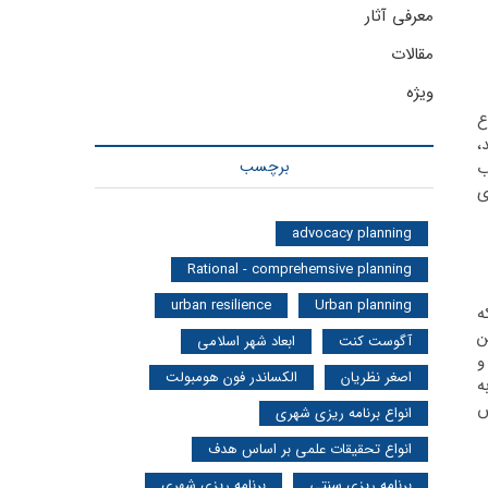
معرفی آثار
مقالات
ویژه
ع
،
برچسب
ب
ی
advocacy planning
Rational - comprehemsive planning
urban resilience
Urban planning
ه
ن
آگوست کنت
ابعاد شهر اسلامی
و
اصغر نظریان
الکساندر فون هومبولت
ه
ش
انواع برنامه ریزی شهری
انواع تحقیقات علمی بر اساس هدف
برنامه ریزی سنتی
برنامه ریزی شهری