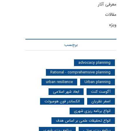
معرفی آثار
مقالات
ویژه
برچسب
advocacy planning
Rational - comprehemsive planning
urban resilience
Urban planning
آگوست کنت
ابعاد شهر اسلامی
اصغر نظریان
الکساندر فون هومبولت
انواع برنامه ریزی شهری
انواع تحقیقات علمی بر اساس هدف
برنامه ریزی سنتی
برنامه ریزی شهری