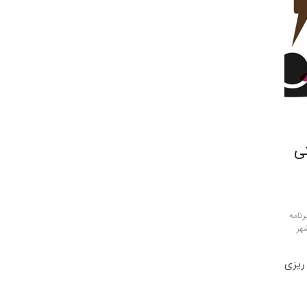
تی
رنامه
هر
 ریزی