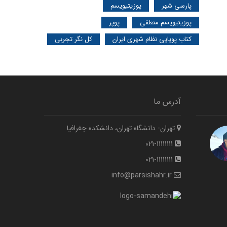
پارسی شهر
پوزیتیویسم
پوزیتیویسم منطقی
پوپر
کتاب پویایی نظام شهری ایران
کل نگر تجربی
آدرس ما
تهران- دانشگاه تهران، دانشکده جغرافیا
021-11111111
021-11111111
info@parsishahr.ir