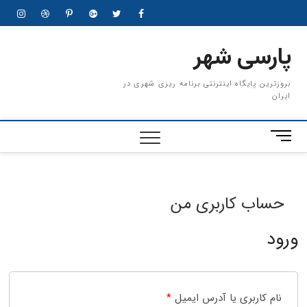
Ski
gram
dribbble
pinterest
googleplus
twitter
facebook
t
conten
پارسی شهر
بروزترین پایگاه اینترنتی برنامه ریزی شهری در
ایران
M
e
n
u
B
حساب کاربری من
u
t
ورود
t
o
n
نام کاربری یا آدرس ایمیل
*