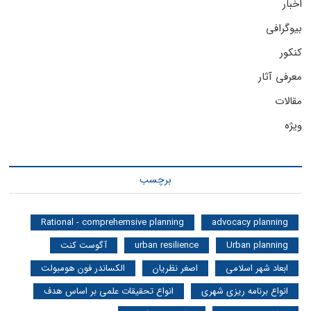
اخبار
بیوگرافی
کنکور
معرفی آثار
مقالات
ویژه
برچسب
Rational - comprehemsive planning
advocacy planning
Urban planning
urban resilience
آگوست کنت
ابعاد شهر اسلامی
اصغر نظریان
الکساندر فون هومبولت
انواع برنامه ریزی شهری
انواع تحقیقات علمی بر اساس هدف