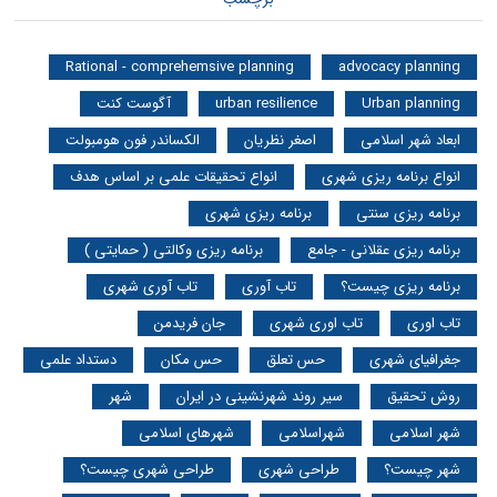
Rational - comprehemsive planning
advocacy planning
Urban planning
urban resilience
آگوست کنت
ابعاد شهر اسلامی
اصغر نظریان
الکساندر فون هومبولت
انواع برنامه ریزی شهری
انواع تحقیقات علمی بر اساس هدف
برنامه ریزی سنتی
برنامه ریزی شهری
برنامه ریزی عقلانی - جامع
برنامه ریزی وکالتی ( حمایتی )
برنامه ریزی چیست؟
تاب آوری
تاب آوری شهری
تاب اوری
تاب اوری شهری
جان فریدمن
جغرافیای شهری
حس تعلق
حس مکان
دستداد علمی
روش تحقیق
سیر روند شهرنشینی در ایران
شهر
شهر اسلامی
شهراسلامی
شهرهای اسلامی
شهر چیست؟
طراحی شهری
طراحی شهری چیست؟