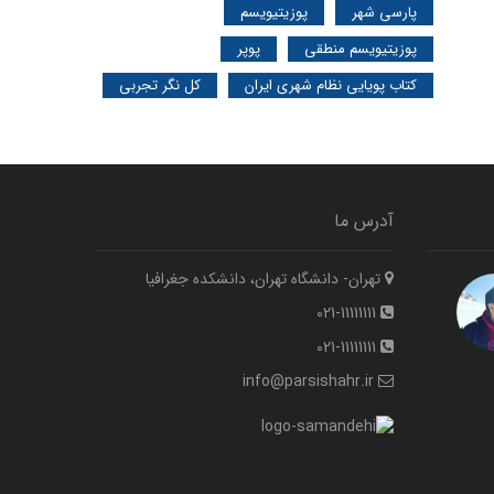
پارسی شهر
پوزیتیویسم
پوزیتیویسم منطقی
پوپر
کتاب پویایی نظام شهری ایران
کل نگر تجربی
آدرس ما
تهران- دانشگاه تهران، دانشکده جغرافیا
021-11111111
021-11111111
info@parsishahr.ir