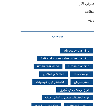
معرفی آثار
مقالات
ویژه
برچسب
advocacy planning
Rational - comprehemsive planning
urban resilience
Urban planning
آگوست کنت
ابعاد شهر اسلامی
اصغر نظریان
الکساندر فون هومبولت
انواع برنامه ریزی شهری
انواع تحقیقات علمی بر اساس هدف
برنامه ریزی سنتی
برنامه ریزی شهری