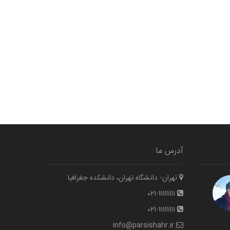
آدرس ما
تهران- دانشگاه تهران، دانشکده جغرافیا
021-11111111
021-11111111
info@parsishahr.ir