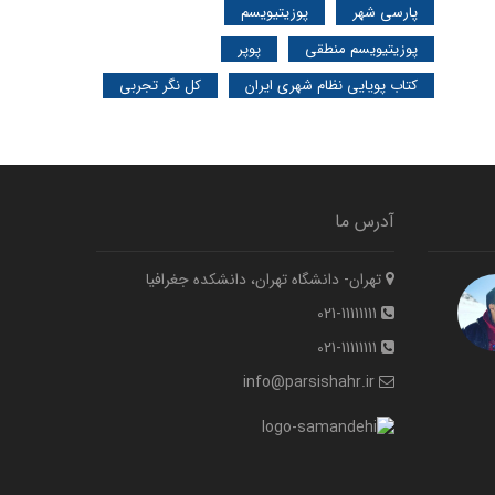
پارسی شهر
پوزیتیویسم
پوزیتیویسم منطقی
پوپر
کتاب پویایی نظام شهری ایران
کل نگر تجربی
آدرس ما
تهران- دانشگاه تهران، دانشکده جغرافیا
021-11111111
021-11111111
info@parsishahr.ir