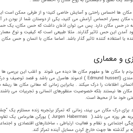
نند یک تعلق و دلبستگی به روح مکان را احساس کنند .
ضی مکان ها احساس راحتی و آسایش خاصی کنید؛ و از طرفی ممکن است ای
 یک مکان بسیار احساس آرامش می کنید، یکی از دوستان شما از بودن در آ
شه در حس مکان دارد. پس می توان اذعان داشت که حس مکان، یک ح
ود آمدن این حس تاثیر گذارند. مثلا طبیعی است که کیفیت و نوع معمار
ه یا استفاده کننده تاثیر گذار باشد. اساسا مکان با انسان و حس مکان ب
ی و معماری
ه بررسی رابطه ی مردم با مکان ها و مفهوم مکان ها دیده می شوند و اغلب این بررسی ها ا
پدیده شناسی برداشت شده است که بر پایه ی مفهوم قصدمندی (Edmund husserl ) ادموند هاسرل می باشد و قصد توصیف و 
نسانی اطلاعات را درک میکند . بنابراین زمانی که معانی مکان ها ریشه د
مکان ها نیستند بلکه خصوصیت منظورهای انسانی و تجربیات می باشند 
هنی خود ما از محیط است.
د برای درک مکان می بیند، زمانی که تمرکز برتجربه زنده مستلزم یک “چش
پوشی قطعی” بر اثرات ایدئولوژی و ساختار اجتماعی بر تجربه هر روزه می باشد.( Jurgen Habermas ) یورگن هابرماس یک
رچگی اجتماعی و نظام و فعالیت ارتباطی ، ساختارهای اقتصادی و اجتماع
که بر گذشته ها جهت خارج کردن مسایل آینده تمرکز کند.