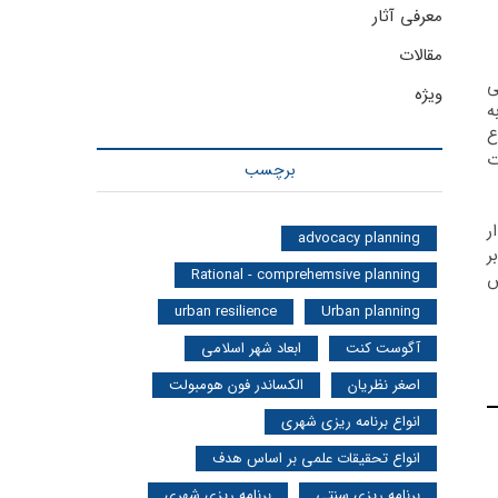
معرفی آثار
مقالات
ی
ویژه
ه
ع
شروع انقلاب (Velvet ) ولوت
برچسب
ر
advocacy planning
ر
Rational - comprehemsive planning
ش
urban resilience
Urban planning
آگوست کنت
ابعاد شهر اسلامی
اصغر نظریان
الکساندر فون هومبولت
انواع برنامه ریزی شهری
انواع تحقیقات علمی بر اساس هدف
برنامه ریزی سنتی
برنامه ریزی شهری