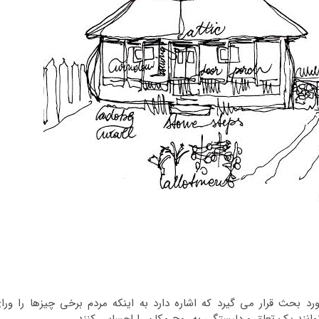
 اغلب بر حسب مفهوم لاتین “genius loci” مورد بحث قرار می گیرد که اشاره دارد به اینکه مردم برخی چیزها را ور