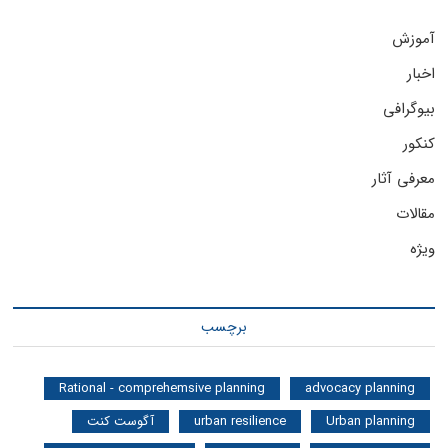
آموزش
اخبار
بیوگرافی
کنکور
معرفی آثار
مقالات
ویژه
برچسب
Rational - comprehemsive planning
advocacy planning
Urban planning
urban resilience
آگوست کنت