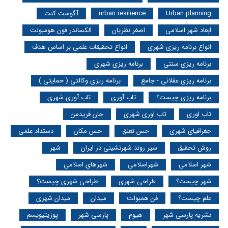
Urban planning
urban resilience
آگوست کنت
ابعاد شهر اسلامی
اصغر نظریان
الکساندر فون هومبولت
انواع برنامه ریزی شهری
انواع تحقیقات علمی بر اساس هدف
برنامه ریزی سنتی
برنامه ریزی شهری
برنامه ریزی عقلانی - جامع
برنامه ریزی وکالتی ( حمایتی )
برنامه ریزی چیست؟
تاب آوری
تاب آوری شهری
تاب اوری
تاب اوری شهری
جان فریدمن
جغرافیای شهری
حس تعلق
حس مکان
دستداد علمی
روش تحقیق
سیر روند شهرنشینی در ایران
شهر
شهر اسلامی
شهراسلامی
شهرهای اسلامی
شهر چیست؟
طراحی شهری
طراحی شهری چیست؟
علم چیست؟
فن همبولت
میدان
میدان شهری
نشریه پارسی شهر
هیوم
پارسی شهر
پوزیتیویسم