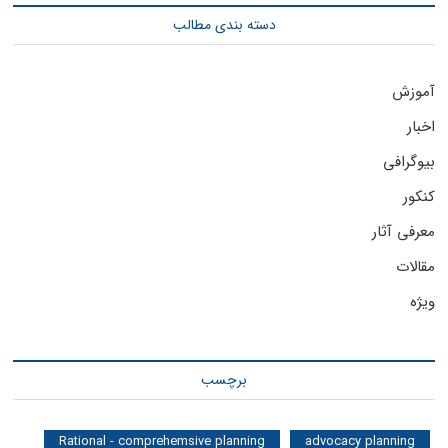
دسته بندی مطالب
آموزش
اخبار
بیوگرافی
کنکور
معرفی آثار
مقالات
ویژه
برچسب
Rational - comprehemsive planning
advocacy planning