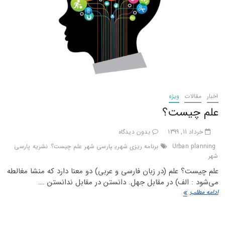
اخبار
مقالات
ویژه
علم چیست؟
خرداد 11, 1399
بدون دیدگاه
Urban planning
برنامه ریزی شهری
پارسی شهر
علم چیست؟
نشریه پارسی
شهر
علم چیست؟ علم (در زبان فارسی و عربی) دو معنا دارد که منشا مغالطه
می‌شود : الف) در مقابل جهل. دانستن در مقابل ندانستن .…
علم
ادامه مطلب
چیست؟