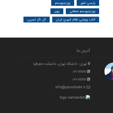
پارسی شهر
پوزیتیویسم
پوزیتیویسم منطقی
پوپر
کتاب پویایی نظام شهری ایران
کل نگر تجربی
آدرس ما
تهران- دانشگاه تهران، دانشکده جغرافیا
021-11111111
021-11111111
info@parsishahr.ir