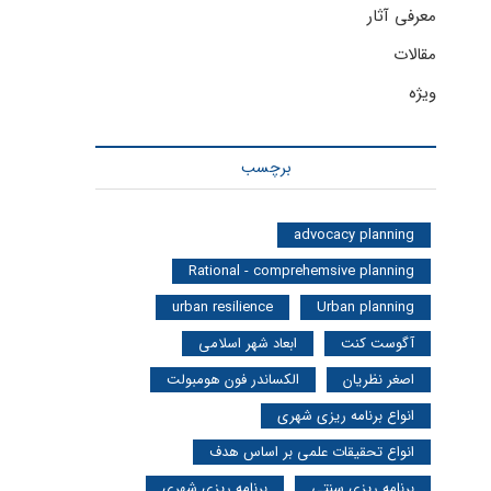
معرفی آثار
مقالات
ویژه
برچسب
advocacy planning
Rational - comprehemsive planning
urban resilience
Urban planning
آگوست کنت
ابعاد شهر اسلامی
اصغر نظریان
الکساندر فون هومبولت
انواع برنامه ریزی شهری
انواع تحقیقات علمی بر اساس هدف
برنامه ریزی سنتی
برنامه ریزی شهری