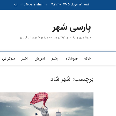
Ski
شنبه, 17 مرداد 1405
4:21:20
info@parsishahr.ir
t
conten
پارسی شهر
بروزترین پایگاه اینترنتی برنامه ریزی شهری در ایران
خانه
فروشگاه
آرشیو
آموزش
اخبار
بیوگرافی
برچسب:
شهر شاد