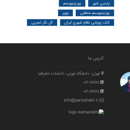
پارسی شهر
پوزیتیویسم
پوزیتیویسم منطقی
پوپر
کتاب پویایی نظام شهری ایران
کل نگر تجربی
آدرس ما
تهران- دانشگاه تهران، دانشکده جغرافیا
021-11111111
021-11111111
info@parsishahr.ir