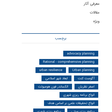
معرفی آثار
مقالات
ویژه
برچسب
advocacy planning
Rational - comprehemsive planning
urban resilience
Urban planning
آگوست کنت
ابعاد شهر اسلامی
اصغر نظریان
الکساندر فون هومبولت
انواع برنامه ریزی شهری
انواع تحقیقات علمی بر اساس هدف
برنامه ریزی سنتی
برنامه ریزی شهری