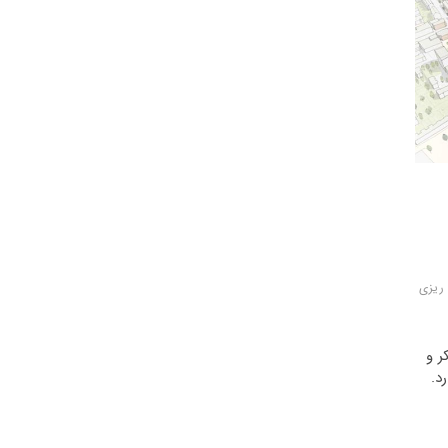
 ریزی
ر و
د.