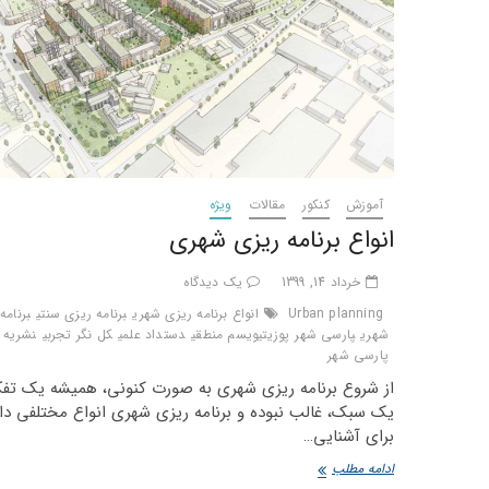
آموزش
کنکور
مقالات
ویژه
انواع برنامه ریزی شهری
خرداد 14, 1399
یک دیدگاه
Urban planning
انواع برنامه ریزی شهری
برنامه ریزی سنتی
برنامه
شهری
پارسی شهر
پوزیتیویسم منطقی
دستداد علمی
کل نگر تجربی
نشریه
پارسی شهر
از شروع برنامه ریزی شهری به صورت کنونی، همیشه یک تفک
یک سبک، غالب نبوده و برنامه ریزی شهری انواع مختلفی دار
برای آشنایی…
انواع
ادامه مطلب
برنامه