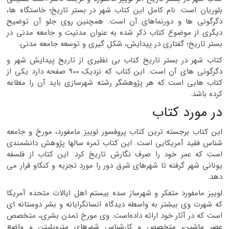
بلوریان است. نام کامل این کتاب شهر در بستر تاریخ؛ خاستگاه ها،
دگرگونی ها و دورنماهای آن است. همچنین روی جلو آن توضیح
دیگری از موضوع کتاب ذکر شده به عنوان مدنیت و جامعه مدنی در
بستر تاریخ؛ گفتاری در پیدایش، شکل گیری و توسعه جامعه مدنی.
کتاب شهر در بستر تاریخ کتاب بی نظیری از تاریخ پیدایش شهر و
دگرگونی های آن است. این کتاب که نزدیک 900 صفحه دارد یکی از
کتاب هایی است که هر پژوهشگر رشته شهرسازی باید آن را مطاعه
کرده باشد.
در مورد کتاب
این کتاب برجسته ترین کتاب پروفسور لوییز مامفورد، مورخ و جامعه
شناس فقید آمریکایی است. این کتاب ثمره سالها پژوهش دانشمندی
است که عمر خود را صرف نگارش تاریخ کرد. این کتاب از فلسفه
یونانی شهر گرفته تا شهرهای شرق دور را مورد تجزیه و کنکاو قرار می
دهد.
لوییز مامفورد متفکر و شهرساز سده بیستم اهل ایالات متحده آمریکا
که شهرت وی بیشتر به واسطه دیدگاه انسانگرایانه و بشر دوستانه ای
است که در آثار خود ارائه داده‌است. وی مورخ تمدن بشری، متخصص
عصر ماشین، متخصص و کارشناس شهرهای متروپلیتن و واضع